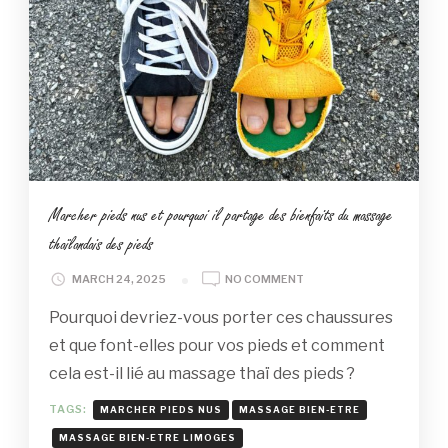
Marcher pieds nus et pourquoi il partage des bienfaits du massage
thaïlandais des pieds
ON
MARCH 24, 2025
NO COMMENT
MARCHER
Pourquoi devriez-vous porter ces chaussures
PIEDS
NUS
et que font-elles pour vos pieds et comment
ET
cela est-il lié au massage thaï des pieds ?
POURQUOI
IL
TAGS:
MARCHER PIEDS NUS
MASSAGE BIEN-ETRE
PARTAGE
DES
MASSAGE BIEN-ETRE LIMOGES