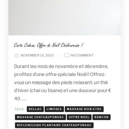
Carte Cadeau: Offre de Noël Chaleureuse !
ON
NOVEMBER 13, 2025
NO COMMENT
CARTE
Durant les mois de novembre et décembre,
CADEAU:
OFFRE
profitez d’une offre spéciale Noël ! Offrez-
DE
vous un massage des pieds relaxant, un thé
NOËL
CHALEUREUSE
d’hiver (chai ou tisane) et une douceur pour €
!
40 . …
TAGS:
BELLAC
LIMOGES
MASSAGE BIEN-ETRE
MASSAGE CHATEAUPONSAC
OFFRE NOEL
RANCON
REFLEXOLOGIE PLANTAIRE CHATEAUPONSAC