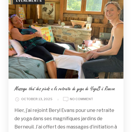
ÉVÉNEMENTS
Massage thaï des pieds a la retraite de yoga de YogaB à Rancon
ON
OCTOBER 13, 2025
NO COMMENT
MASSAGE
Hier, j’ai rejoint Beryl Evans pour une retraite
THAÏ
DES
de yoga dans ses magnifiques jardins de
PIEDS
Berneuil. J’ai offert des massages d’initiation à
A