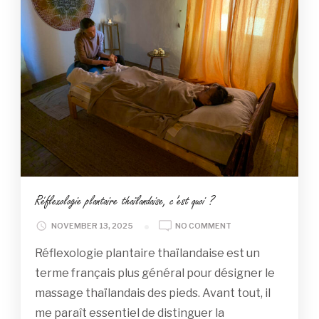
Réflexologie plantaire thaïlandaise, c’est quoi ?
ON
NOVEMBER 13, 2025
NO COMMENT
RÉFLEXOLOGIE
Réflexologie plantaire thaïlandaise est un
PLANTAIRE
THAÏLANDAISE,
terme français plus général pour désigner le
C’EST
massage thaïlandais des pieds. Avant tout, il
QUOI
?
me paraît essentiel de distinguer la