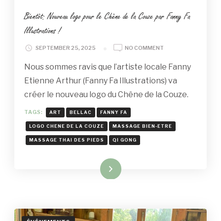
Bientôt: Nouveau logo pour le Chêne de la Couze par Fanny Fa
Illustrations !
ON
SEPTEMBER 25, 2025
NO COMMENT
BIENTÔT:
Nous sommes ravis que l’artiste locale Fanny
NOUVEAU
LOGO
Etienne Arthur (Fanny Fa Illustrations) va
POUR
créer le nouveau logo du Chêne de la Couze.
LE
CHÊNE
TAGS:
ART
BELLAC
FANNY FA
DE
LA
LOGO CHENE DE LA COUZE
MASSAGE BIEN-ETRE
COUZE
MASSAGE THAI DES PIEDS
QI GONG
PAR
FANNY
FA
Read More
ILLUSTRATIONS
!