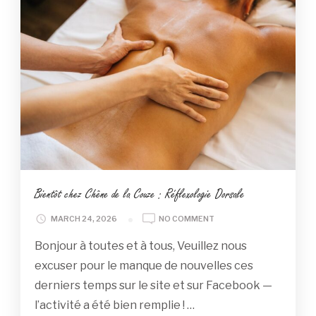
Bientôt chez Chêne de la Couze : Réflexologie Dorsale
ON
MARCH 24, 2026
NO COMMENT
BIENTÔT
Bonjour à toutes et à tous, Veuillez nous
CHEZ
CHÊNE
excuser pour le manque de nouvelles ces
DE
derniers temps sur le site et sur Facebook —
LA
COUZE
l’activité a été bien remplie ! …
: