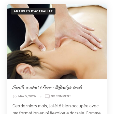
ARTICLES D'ACTUALITÉ
Nouvelle au cabinet à Rancon : Réflexologie dorsale
ON
MAY 5, 2026
NO COMMENT
NOUVELLE
Ces derniers mois, j’ai été bien occupée avec
AU
CABINET
ma formation en réflexologie dorsale. Comme