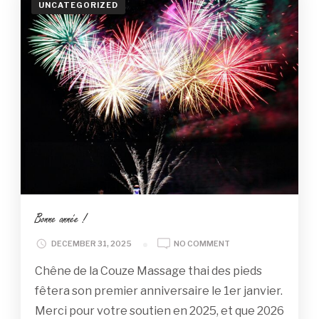
CHÊNE
UNCATEGORIZED
Bonne année !
ON
DECEMBER 31, 2025
NO COMMENT
BONNE
Chêne de la Couze Massage thai des pieds
ANNÉE
!
fêtera son premier anniversaire le 1er janvier.
Merci pour votre soutien en 2025, et que 2026