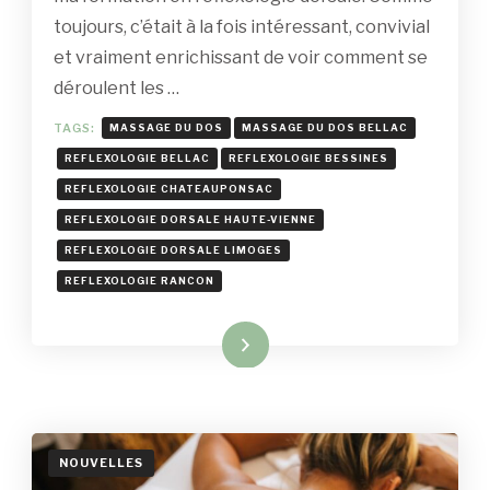
À
toujours, c’était à la fois intéressant, convivial
RANCON
:
et vraiment enrichissant de voir comment se
RÉFLEXOLOGIE
déroulent les …
DORSALE
TAGS:
MASSAGE DU DOS
MASSAGE DU DOS BELLAC
REFLEXOLOGIE BELLAC
REFLEXOLOGIE BESSINES
REFLEXOLOGIE CHATEAUPONSAC
REFLEXOLOGIE DORSALE HAUTE-VIENNE
REFLEXOLOGIE DORSALE LIMOGES
REFLEXOLOGIE RANCON
Read More
NOUVELLES