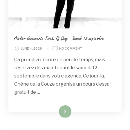
Atelier découverte Taichi Qi Gong : Samedi 12 septembre
ON
JUNE 4, 2026
NO COMMENT
ATELIER
Ça prendra encore un peu de temps, mais
DÉCOUVERTE
TAICHI
réservez dès maintenant le samedi 12
QI
septembre dans votre agenda. Ce jour-là,
GONG
:
Chêne de la Couze organise un cours d’essai
SAMEDI
gratuit de …
12
SEPTEMBRE
Read More