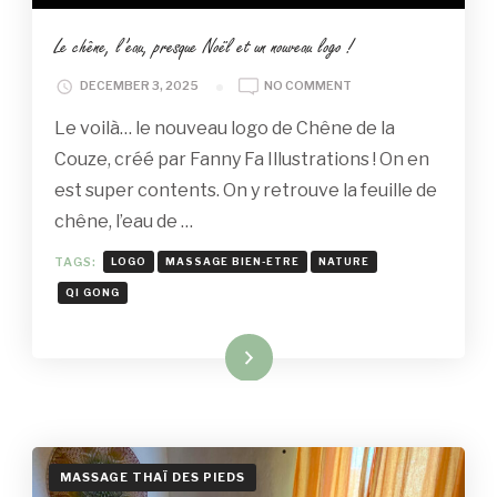
Le chêne, l’eau, presque Noël et un nouveau logo !
ON
DECEMBER 3, 2025
NO COMMENT
LE
Le voilà… le nouveau logo de Chêne de la
CHÊNE,
L’EAU,
Couze, créé par Fanny Fa Illustrations ! On en
PRESQUE
est super contents. On y retrouve la feuille de
NOËL
ET
chêne, l’eau de …
UN
NOUVEAU
TAGS:
LOGO
MASSAGE BIEN-ETRE
NATURE
LOGO
QI GONG
!
Read More
MASSAGE THAÏ DES PIEDS