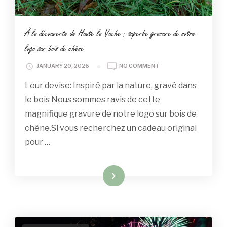
À la découverte de Haute la Vache : superbe gravure de notre
logo sur bois de chêne
ON
JANUARY 20, 2026
NO COMMENT
À
Leur devise: Inspiré par la nature, gravé dans
LA
DÉCOUVERTE
le bois Nous sommes ravis de cette
DE
magnifique gravure de notre logo sur bois de
HAUTE
LA
chêne.Si vous recherchez un cadeau original
VACHE
pour …
:
SUPERBE
GRAVURE
DE
Read More
NOTRE
LOGO
SUR
BOIS
DE