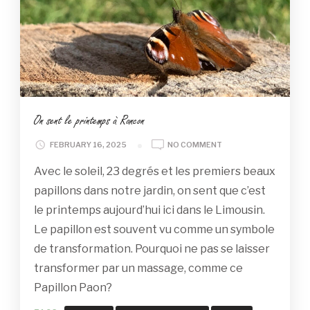
On sent le printemps à Rancon
ON
FEBRUARY 16, 2025
NO COMMENT
ON
Avec le soleil, 23 degrés et les premiers beaux
SENT
LE
papillons dans notre jardin, on sent que c’est
PRINTEMPS
le printemps aujourd’hui ici dans le Limousin.
À
RANCON
Le papillon est souvent vu comme un symbole
de transformation. Pourquoi ne pas se laisser
transformer par un massage, comme ce
Papillon Paon?