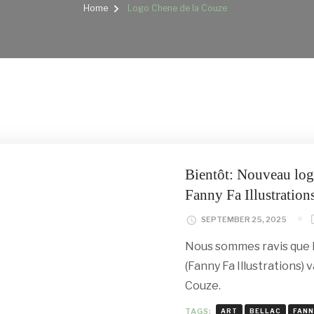
Home
Logo Chene de la Couze
Bientôt: Nouveau log
Fanny Fa Illustrations
SEPTEMBER 25, 2025
Nous sommes ravis que l
(Fanny Fa Illustrations)
Couze.
TAGS:
ART
BELLAC
FANN