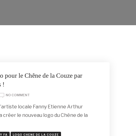
o pour le Chêne de la Couze par
 !
ON
NO COMMENT
BIENTÔT:
’artiste locale Fanny Etienne Arthur
NOUVEAU
LOGO
 va créer le nouveau logo du Chêne de la
POUR
LE
CHÊNE
Y FA
LOGO CHENE DE LA COUZE
DE