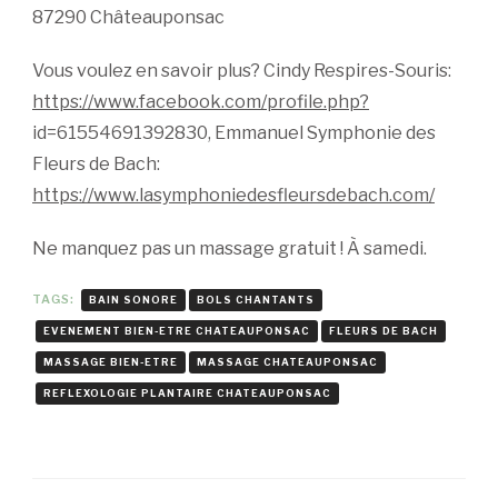
87290 Châteauponsac
Vous voulez en savoir plus? Cindy Respires-Souris:
https://www.facebook.com/profile.php?
id=61554691392830, Emmanuel Symphonie des
Fleurs de Bach:
https://www.lasymphoniedesfleursdebach.com/
Ne manquez pas un massage gratuit ! À samedi.
TAGS:
BAIN SONORE
BOLS CHANTANTS
EVENEMENT BIEN-ETRE CHATEAUPONSAC
FLEURS DE BACH
MASSAGE BIEN-ETRE
MASSAGE CHATEAUPONSAC
REFLEXOLOGIE PLANTAIRE CHATEAUPONSAC