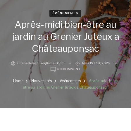
ÉVÉNEMENTS
Après-midi bien-être au
jardin au Grenier Juteux a
Châteauponsac
Chenedelacouze@gmail.com
AUGUST 19, 2025
ON
NO COMMENT
APRÈS-
MIDI
Home
Nouveautés
événements
Après-midi bien-
BIEN-
être au jardin au Grenier Juteux a Châteauponsac
ÊTRE
AU
JARDIN
AU
GRENIER
JUTEUX
A
CHÂTEAUPONSAC